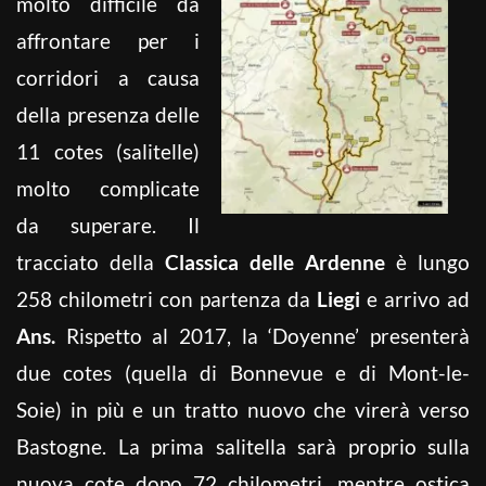
molto difficile da
affrontare per i
corridori a causa
della presenza delle
11 cotes (salitelle)
molto complicate
da superare. Il
tracciato della
Classica delle Ardenne
è lungo
258 chilometri con partenza da
Liegi
e arrivo ad
Ans.
Rispetto al 2017, la ‘Doyenne’ presenterà
due cotes (quella di Bonnevue e di Mont-le-
Soie) in più e un tratto nuovo che virerà verso
Bastogne. La prima salitella sarà proprio sulla
nuova cote dopo 72 chilometri, mentre ostica