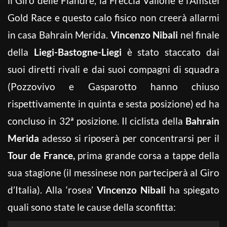
il Giro delle Fiandre,
la Freccia Vallone e l’Amstel
Gold Race e questo calo fisico non creerà allarmi
in casa Bahrain Merida.
Vincenzo Nibali
nel finale
della
Liegi-Bastogne-Liegi
è stato staccato dai
suoi diretti rivali e dai suoi compagni di squadra
(Pozzovivo e Gasparotto hanno chiuso
rispettivamente in quinta e sesta posizione) ed ha
concluso in 32ª posizione. Il ciclista della
Bahrain
Merida
adesso si riposerà per concentrarsi per il
Tour de France,
prima grande corsa a tappe della
sua stagione (il messinese non parteciperà al Giro
d’Italia). Alla ‘rosea’
Vincenzo Nibali
ha spiegato
quali sono state le cause della sconfitta: