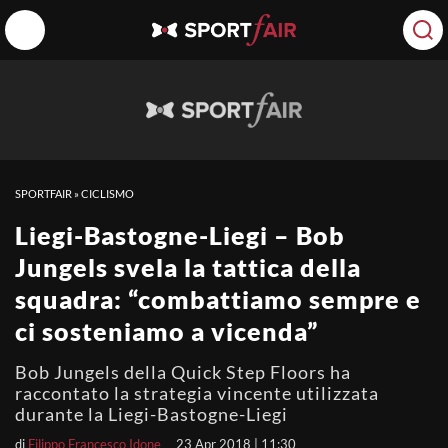
SPORTFAIR
»
CICLISMO
Liegi-Bastogne-Liegi – Bob
Jungels svela la tattica della
squadra: “combattiamo sempre e
ci sosteniamo a vicenda”
Bob Jungels della Quick Step Floors ha
raccontato la strategia vincente utilizzata
durante la Liegi-Bastogne-Liegi
di
Filippo Francesco Idone
23 Apr 2018 | 11:30