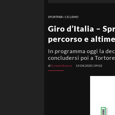
SPORTFAIR
»
CICLISMO
Giro d’Italia – S
percorso e altime
In programma oggi la deci
concludersi poi a Torto
di
Ernesto Branca
13 Ott 2020 | 09:02