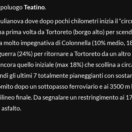
capoluogo
Teatino
.
Giulianova dove dopo pochi chilometri inizia il “circ
una prima volta da Tortoreto (borgo alto) per scend
ita molto impegnativa di Colonnella (10% medio, 1
uerra (24%) per ritornare a Tortoreto da un altr
ncora quello iniziale (max 18%) che scollina a circ
ndi gli ultimi 7 totalmente pianeggianti con sost
omito dopo un sottopasso ferroviario e ai 3500 m l
ilineo finale. Da segnalare un restringimento ai 
 asfalto.