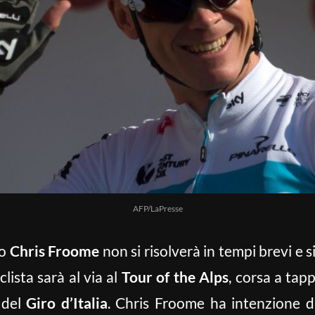
AFP/LaPresse
to
Chris Froome
non si risolverà in tempi brevi e
iclista sarà al via al
Tour of the Alps
, corsa a tap
a del
Giro d’Italia
. Chris Froome ha intenzione di