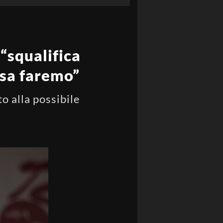
“squalifica
osa faremo”
to alla possibile