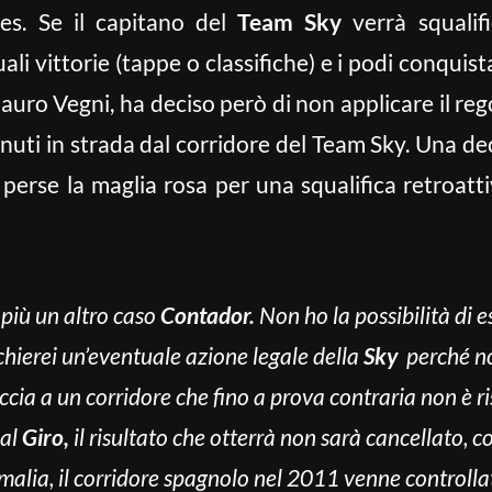
res. Se il capitano del
Team
Sky
verrà squalif
i vittorie (tappe o classifiche) e i podi conquista
uro Vegni, ha deciso però di non applicare il re
ttenuti in strada dal corridore del Team Sky. Una de
perse la maglia rosa per una squalifica retroatti
 più un altro caso
Contador.
Non ho la possibilità di 
ischierei un’eventuale azione legale della
Sky
perché non
ccia a un corridore che fino a prova contraria non è ri
 al
Giro,
il risultato che otterrà non sarà cancellato,
alia, il corridore spagnolo nel 2011 venne controllat