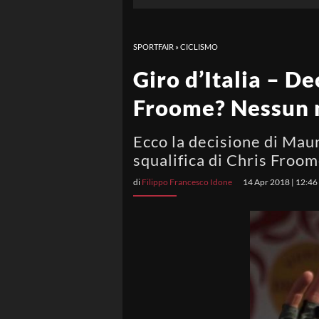
SPORTFAIR
»
CICLISMO
Giro d’Italia – D
Froome? Nessun n
Ecco la decisione di Mauro
squalifica di Chris Froo
di
Filippo Francesco Idone
14 Apr 2018 | 12:46