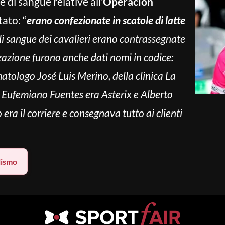
 di sangue relative all’
Operacion
ato: “
erano confezionate in scatole di latte
 di sangue dei cavalieri erano contrassegnate
zazione furono anche dati nomi in codice:
matologo José Luis Merino, della clinica La
, Eufemiano Fuentes era Asterix e Alberto
era il corriere e consegnava tutto ai clienti
lismo