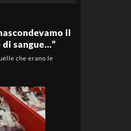
 “nascondevamo il
e di sangue…”
uelle che erano le