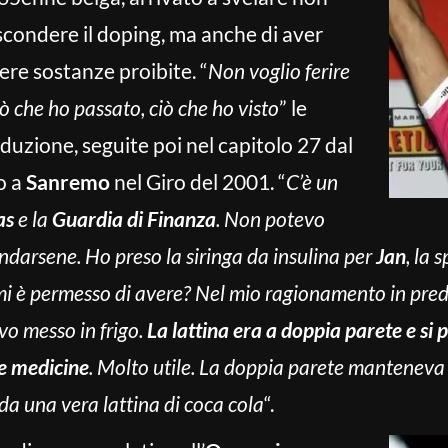
scondere il doping, ma anche di aver
re sostanze proibite. “
Non voglio ferire
iò che ho passato, ciò che ho visto
” le
oduzione, seguite poi nel capitolo 27 dal
o a
Sanremo
nel Giro del 2001. “
C’è un
as
e la
Guardia di Finanza
. Non potevo
arsene. Ho preso la siringa da insulina per
Jan
, la 
 mi è permesso di avere? Nel mio ragionamento in pred
evo messo in frigo.
La lattina era a doppia parete e si
le medicine
. Molto utile. La doppia parete manteneva 
 da una vera lattina di coca cola
“.