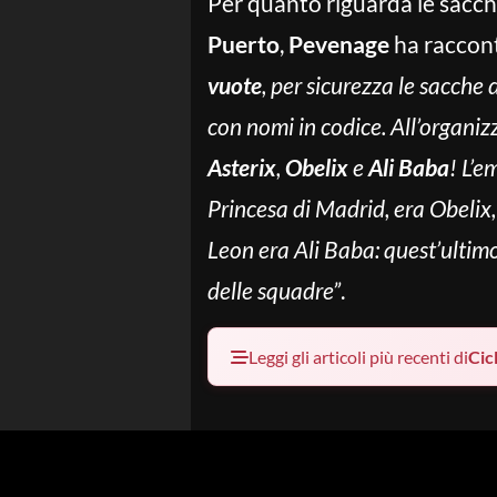
Per quanto riguarda le sacche
Puerto
,
Pevenage
ha raccont
vuote
, per sicurezza le sacche
con nomi in codice. All’organiz
Asterix
,
Obelix
e
Ali Baba
! L’e
Princesa di Madrid, era Obelix
Leon era Ali Baba: quest’ultimo 
delle squadre”
.
Leggi gli articoli più recenti di
Cic