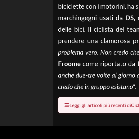
biciclette con i motorini, h
marchingegni usati da
DS,
c
delle bici. Il ciclista del te
prendere una clamorosa pr
problema vero. Non credo che 
Froome
come riportato da L
anche due-tre volte al giorno a
credo che in gruppo esistano”.
Leggi gli articoli più recenti di
Cic