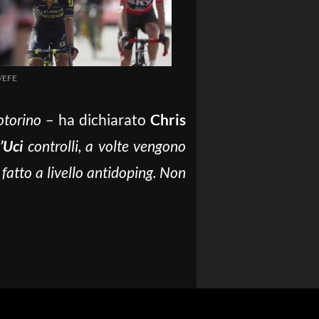
e/EFE
otorino
– ha dichiarato
Chris
l’Uci
controlli, a volte vengono
 fatto a livello antidoping. Non