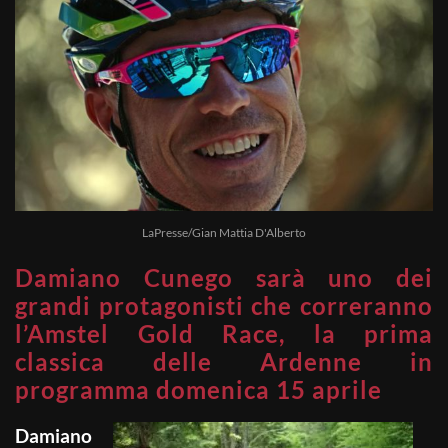
LaPresse/Gian Mattia D'Alberto
Damiano Cunego sarà uno dei
grandi protagonisti che correranno
l’Amstel Gold Race, la prima
classica delle Ardenne in
programma domenica 15 aprile
Damiano