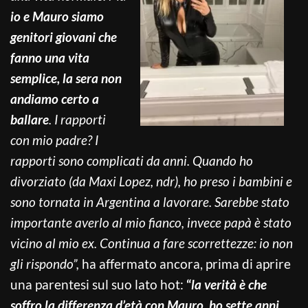
io e Mauro siamo
genitori giovani che
fanno una vita
semplice, la sera non
andiamo certo a
ballare
. I rapporti
con mio padre? I
rapporti sono complicati da anni. Quando ho
divorziato (da Maxi Lopez, ndr), ho preso i bambini e
sono tornata in Argentina a lavorare. Sarebbe stato
importante averlo al mio fianco, invece papà è stato
vicino al mio ex. Continua a fare scorrettezze: io non
gli rispondo”,
ha affermato ancora, prima di aprire
una parentesi sul suo lato hot:
“
l
a verità è che
soffro la differenza d’età con Mauro, ho sette anni