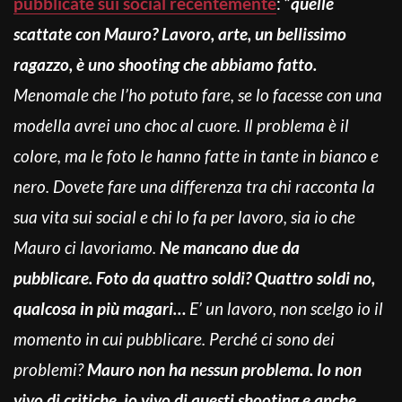
pubblicate sui social recentemente
: “
qu
elle
scattate con Mauro? Lavoro, arte, un bellissimo
ragazzo, è uno shooting che abbiamo fatto.
Menomale che l’ho potuto fare, se lo facesse con una
modella avrei uno choc al cuore. Il problema è il
colore, ma le foto le hanno fatte in tante in bianco e
nero. Dovete fare una differenza tra chi racconta la
sua vita sui social e chi lo fa per lavoro, sia io che
Mauro ci lavoriamo.
Ne mancano due da
pubblicare.
Foto da quattro soldi? Quattro soldi no,
qualcosa in più magari…
E’ un lavoro, non scelgo io il
momento in cui pubblicare. Perché ci sono dei
problemi?
Mauro non ha nessun problema. Io non
vivo di critiche, io vivo di questi shooting e anche