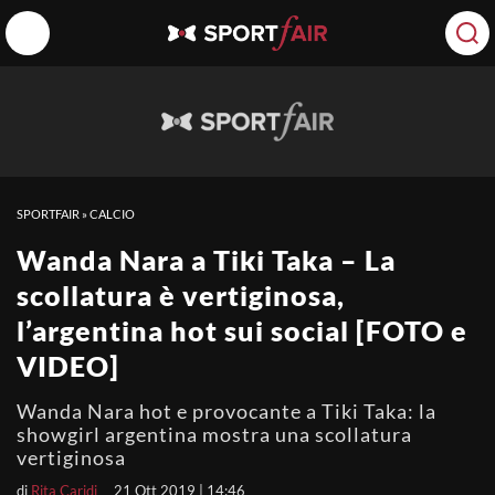
SPORTFAIR
»
CALCIO
Wanda Nara a Tiki Taka – La
scollatura è vertiginosa,
l’argentina hot sui social [FOTO e
VIDEO]
Wanda Nara hot e provocante a Tiki Taka: la
showgirl argentina mostra una scollatura
vertiginosa
di
Rita Caridi
21 Ott 2019 | 14:46