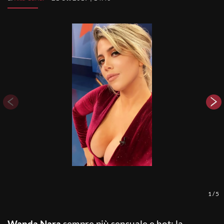
1
/
5
Wanda Nara
sempre più sensuale e hot: la