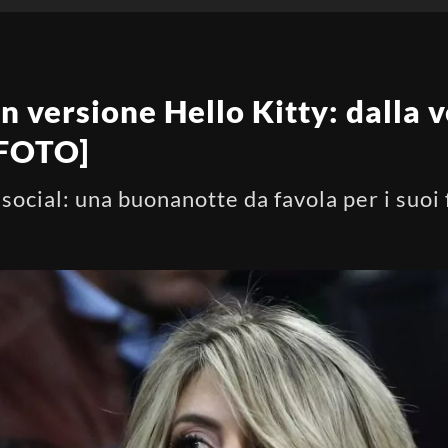
 versione Hello Kitty: dalla v
[FOTO]
ocial: una buonanotte da favola per i suoi 