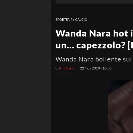
SPORTFAIR
»
CALCIO
Wanda Nara hot in
un… capezzolo? 
Wanda Nara bollente sui s
di
Rita Caridi
22 Nov 2019 | 10:38