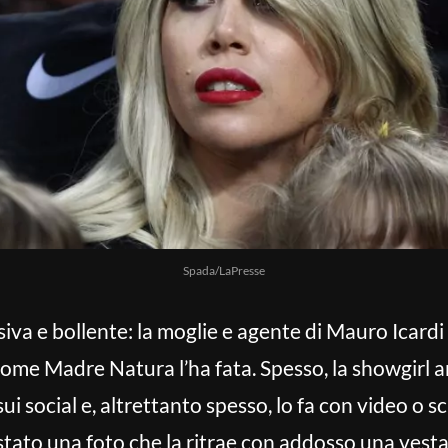
Spada/LaPresse
va e bollente: la moglie e agente di Mauro Icardi a
come Madre Natura l’ha fata. Spesso, la showgirl 
 social e, altrettanto spesso, lo fa con video o scat
to una foto che la ritrae con addosso una vestag