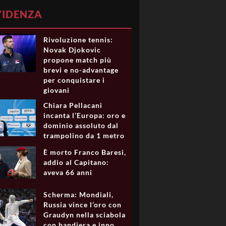
VIDENZA
Rivoluzione tennis:
Novak Djokovic
propone match più
brevi e no-advantage
per conquistare i
giovani
Chiara Pellacani
incanta l’Europa: oro e
dominio assoluto dal
trampolino da 1 metro
È morto Franco Baresi,
addio al Capitano:
aveva 66 anni
Scherma: Mondiali,
Russia vince l’oro con
Graudyn nella sciabola
con bandiera e inno