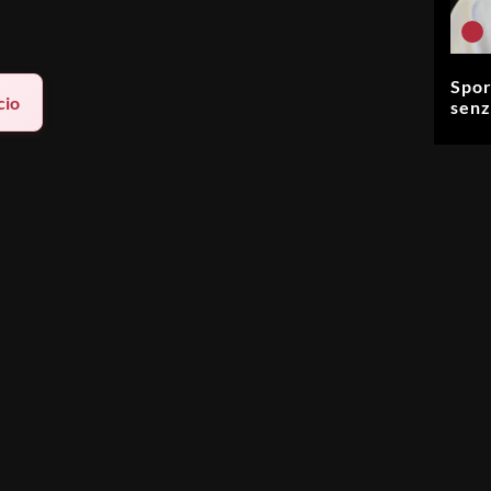
Spor
cio
senz