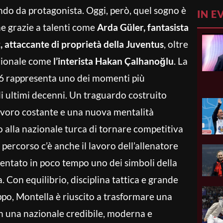
do da protagonista. Oggi, però, quel sogno è
IN E
e grazie a talenti come
Arda Güler, fantasista
, attaccante di proprietà della Juventus
, oltre
azionale come
l’interista Hakan Çalhanoğlu
. La
26 rappresenta uno dei momenti più
li ultimi decenni. Un traguardo costruito
voro costante e una nuova mentalità
 alla nazionale turca di tornare competitiva
o percorso c’è anche il lavoro dell’allenatore
ventato in poco tempo uno dei simboli della
a. Con equilibrio, disciplina tattica e grande
ppo, Montella è riuscito a trasformare una
n una nazionale credibile, moderna e