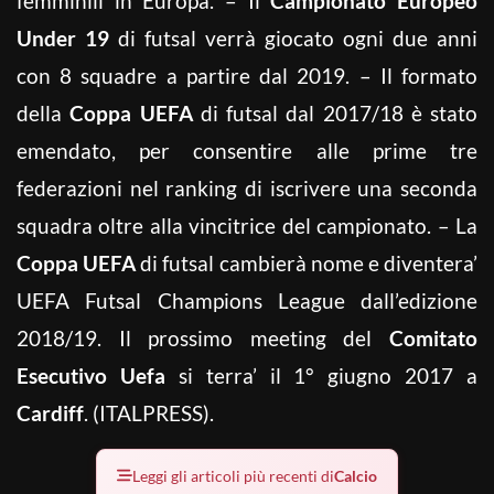
femminili in Europa. – Il
Campionato Europeo
Under 19
di futsal verrà giocato ogni due anni
con 8 squadre a partire dal 2019. – Il formato
della
Coppa UEFA
di futsal dal 2017/18 è stato
emendato, per consentire alle prime tre
federazioni nel ranking di iscrivere una seconda
squadra oltre alla vincitrice del campionato. – La
Coppa UEFA
di futsal cambierà nome e diventera’
UEFA Futsal Champions League dall’edizione
2018/19. Il prossimo meeting del
Comitato
Esecutivo Uefa
si terra’ il 1° giugno 2017 a
Cardiff
. (ITALPRESS).
Leggi gli articoli più recenti di
Calcio