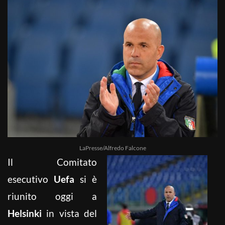
LaPresse/Alfredo Falcone
Il Comitato
esecutivo
Uefa
si è
riunito oggi a
Helsinki
in vista del