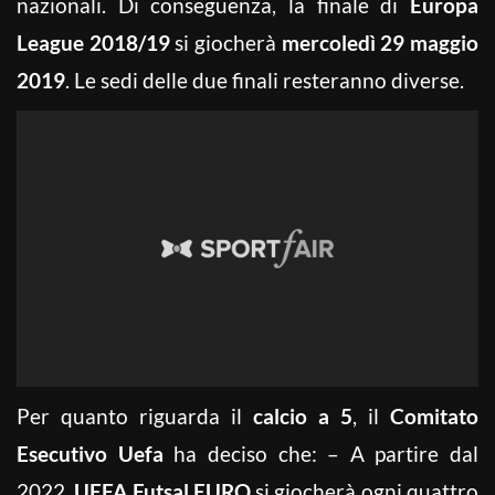
nazionali. Di conseguenza, la finale di
Europa
League 2018/19
si giocherà
mercoledì 29 maggio
2019
. Le sedi delle due finali resteranno diverse.
Per quanto riguarda il
calcio a 5
, il
Comitato
Esecutivo Uefa
ha deciso che: – A partire dal
2022,
UEFA Futsal EURO
si giocherà ogni quattro