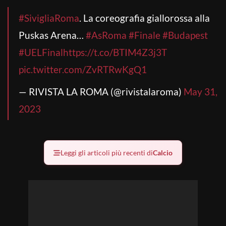
#SivigliaRoma
. La coreografia giallorossa alla
Puskas Arena…
#AsRoma
#Finale
#Budapest
#UELFinal
https://t.co/BTIM4Z3j3T
pic.twitter.com/ZvRTRwKgQ1
— RIVISTA LA ROMA (@rivistalaroma)
May 31,
2023
Leggi gli articoli più recenti di
Calcio