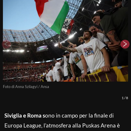
Foto di Anna Szilagyi / Ansa
F
1
/
8
Siviglia e Roma s
ono in campo per la finale di
Europa League, l’atmosfera alla Puskas Arena è