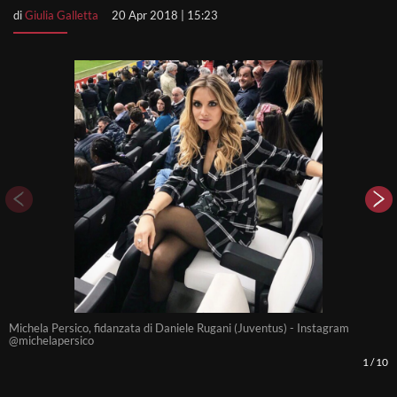
di
Giulia Galletta
20 Apr 2018 | 15:23
Michela Persico, fidanzata di Daniele Rugani (Juventus) - Instagram
Y
@michelapersico
1
/
10