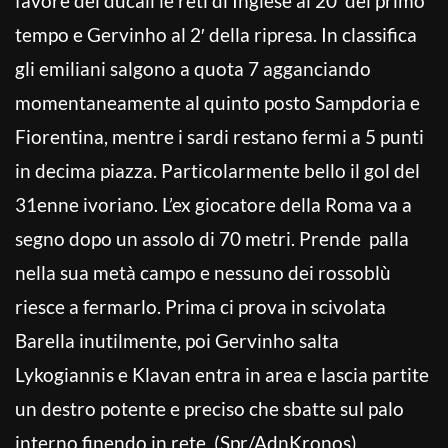
favore dei ducali le reti di Inglese al 20′ del primo
tempo e Gervinho al 2′ della ripresa. In classifica
gli emiliani salgono a quota 7 agganciando
momentaneamente al quinto posto Sampdoria e
Fiorentina, mentre i sardi restano fermi a 5 punti
in decima piazza. Particolarmente bello il gol del
31enne ivoriano. L’ex giocatore della Roma va a
segno dopo un assolo di 70 metri. Prende palla
nella sua metà campo e nessuno dei rossoblù
riesce a fermarlo. Prima ci prova in scivolata
Barella inutilmente, poi Gervinho salta
Lykogiannis e Klavan entra in area e lascia partite
un destro potente e preciso che sbatte sul palo
interno finendo in rete. (Spr/AdnKronos)