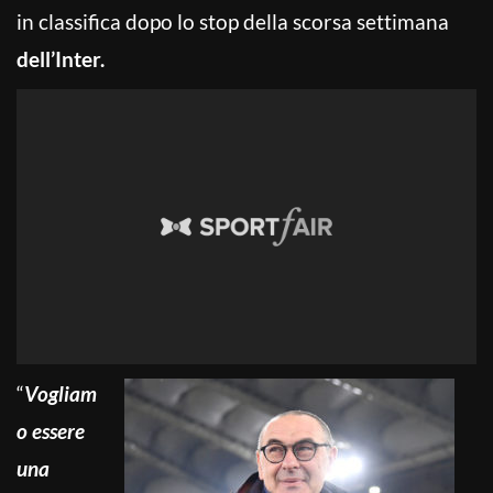
in classifica dopo lo stop della scorsa settimana
dell’Inter.
“
Vogliam
o essere
una