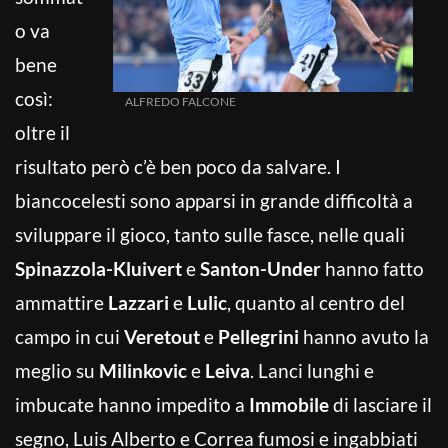
o va
bene
così:
ALFREDO FALCONE
oltre il
risultato però c’è ben poco da salvare. I
biancocelesti sono apparsi in grande difficoltà a
sviluppare il gioco, tanto sulle fasce, nelle quali
Spinazzola-Kluivert
e
Santon-Under
hanno fatto
ammattire
Lazzari
e
Lulic
, quanto al centro del
campo in cui
Veretout
e
Pellegrini
hanno avuto la
meglio su
Milinkovic
e
Leiva
. Lanci lunghi e
imbucate hanno impedito a
Immobile
di lasciare il
segno, Luis Alberto e Correa fumosi e ingabbiati