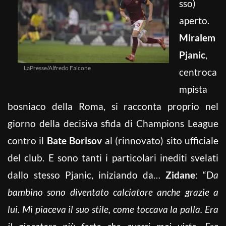
sso)
aperto.
Miralem
Pjanic
,
LaPresse/Alfredo Falcone
centroca
mpista
bosniaco della Roma, si racconta proprio nel
giorno della decisiva sfida di Champions League
contro il
Bate Borisov
al (rinnovato) sito ufficiale
del club. E sono tanti i particolari inediti svelati
dallo stesso Pjanic, iniziando da…
Zidane
: “D
a
bambino sono diventato calciatore anche grazie a
lui. Mi piaceva il suo stile, come toccava la palla. Era