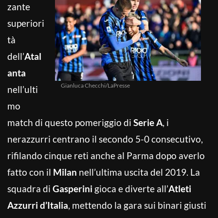
zante
superiori
tà
dell’
Atal
anta
Gianluca Checchi/LaPresse
nell’ulti
mo
match di questo pomeriggio di
Serie A
, i
nerazzurri centrano il secondo 5-0 consecutivo,
rifilando cinque reti anche al Parma dopo averlo
fatto con il
Milan
nell’ultima uscita del 2019. La
squadra di
Gasperini
gioca e diverte all’
Atleti
Azzurri d’Italia
, mettendo la gara sui binari giusti