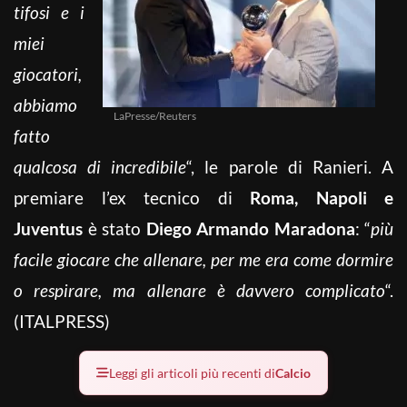
tifosi e i
miei
giocatori,
abbiamo
LaPresse/Reuters
fatto
qualcosa di incredibile
“, le parole di Ranieri. A
premiare l’ex tecnico di
Roma, Napoli e
Juventus
è stato
Diego Armando Maradona
: “
più
facile giocare che allenare, per me era come dormire
o respirare, ma allenare è davvero complicato
“.
(ITALPRESS)
Leggi gli articoli più recenti di
Calcio