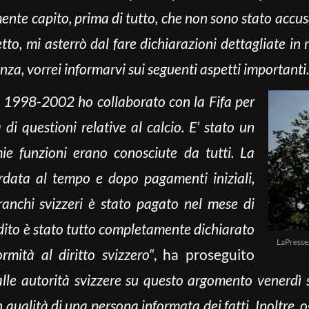
nte capito, prima di tutto, che non sono stato accusa
tto, mi asterrò dal fare dichiarazioni dettagliate in r
nza, vorrei informarvi sui seguenti aspetti importanti.
do 1998-2002 ho collaborato con la Fifa per
i questioni relative al calcio. E’ stato un
e funzioni erano conosciute da tutti. La
data al tempo e dopo pagamenti iniziali,
franchi svizzeri è stato pagato nel mese di
dito è stato tutto completamente dichiarato
LaPresse
rmità al diritto svizzero
“, ha proseguito
alle autorità svizzere su questo argomento venerdì
ualità di una persona informata dei fatti. Inoltre, o