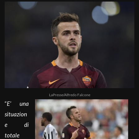
LaPresse/Alfredo Falcone
“
E’ una
situazion
e di
totale