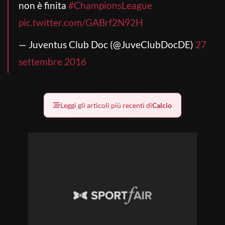
non è finita
#ChampionsLeague
pic.twitter.com/GABrf2N92H
— Juventus Club Doc (@JuveClubDocDE)
27
settembre 2016
Leggi gli articoli più recenti di
Calcio