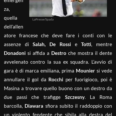
emergen
za,
quella
LaPresse/Spada
dell’allen
atore francese che deve fare i conti con le
assenze di
Salah, De Rossi
e
Totti
, mentre
Donadoni
si affida a
Destro
che mostra il dente
avvelenato contro la sua ex squadra. L’avvio di
gara è di marca emiliana, prima
Mounier
si vede
annullare il gol da
Rocchi
per fuorigioco, poi è
Masina a trovare quello buono con un destro da
due passi che trafigge
Szczesny
. La Roma
barcolla,
Diawara
sfiora subito il raddoppio con
un violento fendente che sibila alla destra del