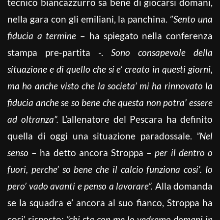
tecnico biancazzurro sa bene di giocarsi domani,
nella gara con gli emiliani, la panchina. ”
Sento una
fiducia a termine
– ha spiegato nella conferenza
stampa pre-partita -.
Sono consapevole della
situazione e di quello che si e’ creato in questi giorni,
ma ho anche visto che la societa’ mi ha rinnovato la
fiducia anche se so bene che questa non potra’ essere
ad oltranza”.
L’allenatore del Pescara ha definito
quella di oggi una situazione paradossale.
”Nel
senso
– ha detto ancora Stroppa –
per il dentro o
fuori, perche’ so bene che il calcio funziona cosi’. Io
pero’ vado avanti e penso a lavorare”.
Alla domanda
se la squadra e’ ancora al suo fianco, Stroppa ha
cosi’ risposto:
”chi sta con me lo vedremo domani in