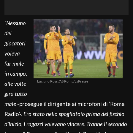
“Nessuno
dei
giocatori
voleva
far male
in campo,
Luciano Rossi/AS Roma/LaPresse
alle volte
gira tutto
male
-prosegue il dirigente ai microfoni di ‘Roma
Radio’-.
Ero stato nello spogliatoio prima del fischio
d’inizio, i ragazzi volevano vincere. Tranne il secondo