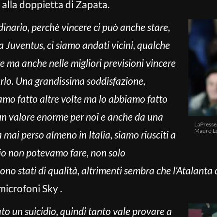
 alla doppietta di Zapata.
dinario, perchè vincere ci può anche stare,
 Juventus, ci siamo andati vicini, qualche
re ma anche nelle migliori previsioni vincere
arlo. Una grandissima soddisfazione,
mo fatto altre volte ma lo abbiamo fatto
un valore enorme per noi e anche da una
LaPresse
Mauro Lo
mai perso almeno in Italia, siamo riusciti a
io non potevamo fare, non solo
l sono stati di qualità, altrimenti sembra che l’Atalanta
microfoni Sky .
to un suicidio, quindi tanto vale provare a