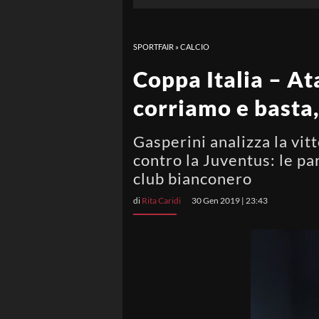
SPORTFAIR
»
CALCIO
Coppa Italia – At
corriamo e basta,
Gasperini analizza la vitt
contro la Juventus: le pa
club bianconero
di
Rita Caridi
30 Gen 2019 | 23:43