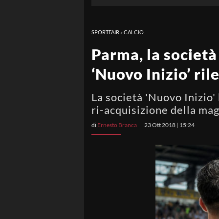
SPORTFAIR
»
CALCIO
Parma, la società
‘Nuovo Inizio’ ril
La società 'Nuovo Inizio' 
ri-acquisizione della ma
di
Ernesto Branca
23 Ott 2018 | 15:24