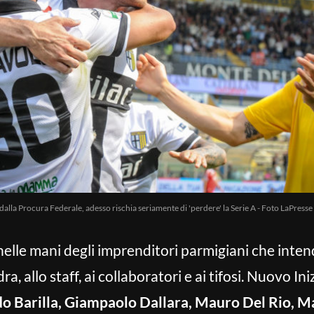
alla Procura Federale, adesso rischia seriamente di 'perdere' la Serie A - Foto LaPresse
elle mani degli imprenditori parmigiani che inte
ra, allo staff, ai collaboratori e ai tifosi. Nuovo Ini
o Barilla, Giampaolo Dallara, Mauro Del Rio, M