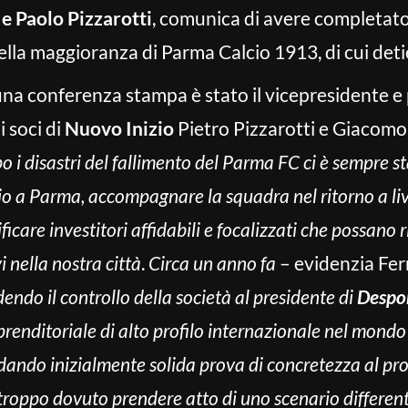
e Paolo Pizzarotti
, comunica di avere completato 
della maggioranza di Parma Calcio 1913, di cui det
una conferenza stampa è stato il vicepresidente e
 soci di
Nuovo Inizio
Pietro Pizzarotti e Giacomo
po i disastri del fallimento del Parma FC ci è sempre s
lcio a Parma, accompagnare la squadra nel ritorno a liv
ficare investitori affidabili e focalizzati che possano 
i nella nostra città
.
Circa un anno fa
– evidenzia Ferr
edendo il controllo della società al presidente di
Despor
prenditoriale di alto profilo internazionale nel mondo 
dando inizialmente solida prova di concretezza al pro
troppo dovuto prendere atto di uno scenario differen