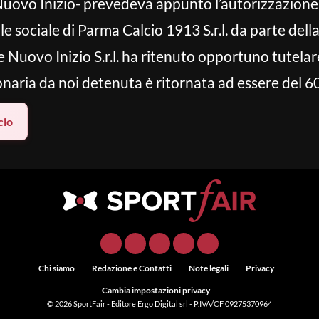
 Nuovo Inizio- prevedeva appunto l’autorizzazione
ale sociale di Parma Calcio 1913 S.r.l. da parte del
e Nuovo Inizio S.r.l. ha ritenuto opportuno tutelar
onaria da noi detenuta è ritornata ad essere del 6
cio
Chi siamo
Redazione e Contatti
Note legali
Privacy
Cambia impostazioni privacy
© 2026
SportFair
- Editore Ergo Digital srl - P.IVA/CF 09275370964