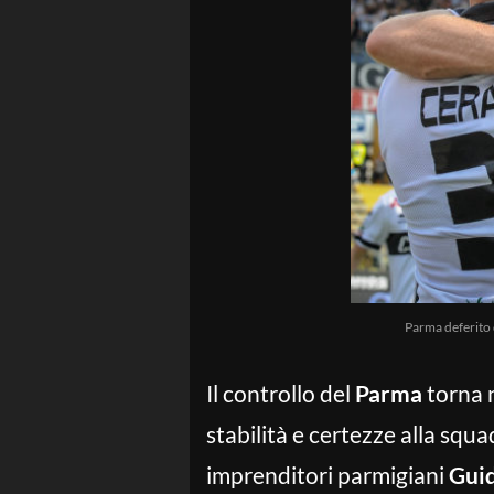
Parma deferito d
Il controllo del
Parma
torna n
stabilità e certezze alla squad
imprenditori parmigiani
Guid