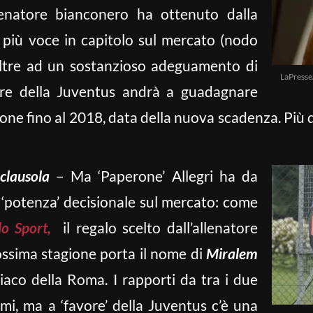
lenatore bianconero ha ottenuto dalla
e più voce in capitolo sul mercato (nodo
 oltre ad un sostanzioso adeguamento di
LaPresse
tore della Juventus andrà a guadagnare
ione fino al 2018, data della nuova scadenza. Più 
clausola
– Ma ‘Paperone’ Allegri ha da
 ‘potenza’ decisionale sul mercato: come
lo Sport,
il regalo scelto dall’allenatore
ossima stagione porta il nome di
Miralem
aco della Roma. I rapporti da tra i due
imi, ma a ‘favore’ della Juventus c’è una