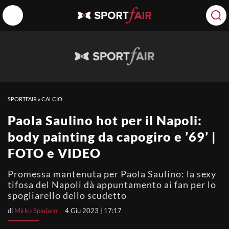
SPORTFAIR
»
CALCIO
Paola Saulino hot per il Napoli:
body painting da capogiro e ’69’ |
FOTO e VIDEO
Promessa mantenuta per Paola Saulino: la sexy
tifosa del Napoli dà appuntamento ai fan per lo
spogliarello dello scudetto
di
Mirko Spadaro
4 Giu 2023 | 17:17