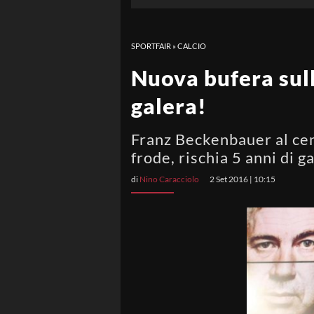
SPORTFAIR
»
CALCIO
Nuova bufera sull
galera!
Franz Beckenbauer al cen
frode, rischia 5 anni di g
di
Nino Caracciolo
2 Set 2016 | 10:15