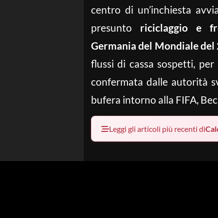
centro di un’inchiesta avvi
presunto
riciclaggio e f
Germania del Mondiale del
flussi di cassa sospetti, per
confermata dalle autorità sv
bufera intorno alla FIFA, Be
Leggi gli articoli più recenti di
Cal