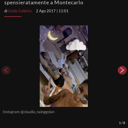
spensieratamente a Montecarlo
di
Giulia Galletta
2 Ago 2017 | 11:01
Instagram @claudia_nainggolan
I
1
/
8