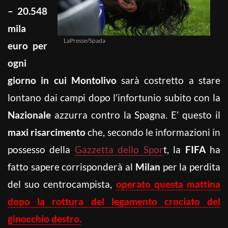
–
20.548
mila
LaPresse/Spada
euro per
ogni
giorno in cui Montolivo
sarà costretto a stare
lontano dai campi dopo l’infortunio subito con la
Nazionale
azzurra contro la Spagna. E’ questo il
maxi risarcimento
che, secondo le informazioni in
possesso della
Gazzetta dello Spor
t, la
FIFA
ha
fatto sapere corrisponderà al
Milan
per la perdita
del suo centrocampista,
operato questa mattina
dopo la rottura del legamento crociato del
ginocchio destro.