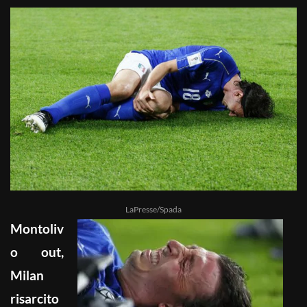
LaPresse/Spada
Montoliv
o out,
Milan
risarcito