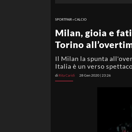
SPORTFAIR
»
CALCIO
Milan, gioia e fat
Torino all’overti
Il Milan la spunta all'ove
Italia è un verso spettac
di
Rita Caridi
28 Gen 2020 | 23:26