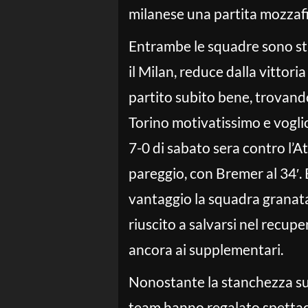
milanese una partita mozzafi
Entrambe le squadre sono sta
il Milan, reduce dalla vittori
partito subito bene, trovand
Torino motivatissimo e voglio
7-0 di sabato sera contro l’At
pareggio, con Bremer al 34′. E
vantaggio la squadra granata
riuscito a salvarsi nel recup
ancora ai supplementari.
Nonostante la stanchezza sul
team hanno regalato spettaco