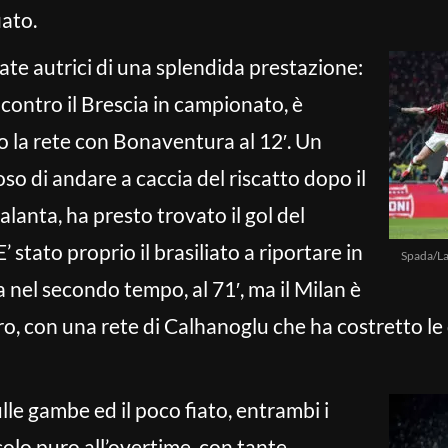
ato.
te autrici di una splendida prestazione:
a contro il Brescia in campionato, è
o la rete con Bonaventura al 12′. Un
so di andare a caccia del riscatto dopo il
alanta, ha presto trovato il gol del
’ stato proprio il brasiliato a riportare in
Spada/La
 nel secondo tempo, al 71′, ma il Milan è
ero, con una rete di Calhanoglu che ha costretto le
le gambe ed il poco fiato, entrambi i
lo puro all’overtime, con tante