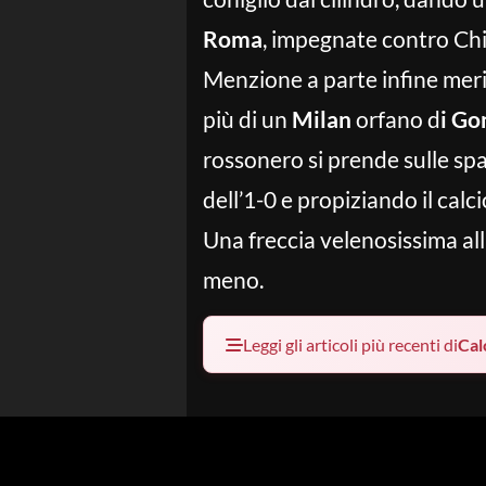
Roma
, impegnate contro Chie
Menzione a parte infine mer
più di un
Milan
orfano d
i Go
rossonero si prende sulle spal
dell’1-0 e propiziando il calc
Una freccia velenosissima all
meno.
Leggi gli articoli più recenti di
Cal