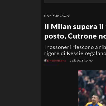
SPORTFAIR
»
CALCIO
Il Milan supera il
posto, Cutrone n
I rossoneri riescono a rib
rigore di Kessié regalan
di
Ernesto Branca
2 Dic 2018 | 14:40