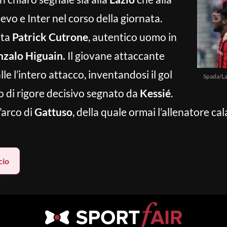
vo e Inter nel corso della giornata.
ita
Patrick Cutrone
, autentico uomo in
nzalo Higuain.
Il giovane attaccante
le l’intero attacco, inventandosi il gol
Spada/La
io di rigore decisivo segnato da
Kessié
.
’arco di
Gattuso
, della quale ormai l’allenatore ca
cio