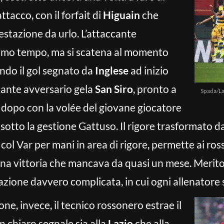
attacco, con il forfait di
Higuain
che
stazione da urlo. L’attaccante
imo tempo, ma si scatena al momento
ando il gol segnato da
Inglese
ad inizio
ccante avversario gela
San Siro
, pronto a
Spada/La
dopo con la volée del giovane giocatore
l sotto la gestione Gattuso. Il rigore trasformato d
col Var per mani in area di rigore, permette ai ross
na vittoria che mancava da quasi un mese. Merito
azione davvero complicata, in cui ogni allenatore 
ne, invece, il tecnico rossonero estrae il
n chiaro segnale sia alla
Lazio
che alla