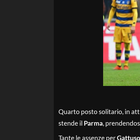
Quarto posto solitario, in at
stende il
Parma
, prendendosi
Tante le assenze per
Gattus