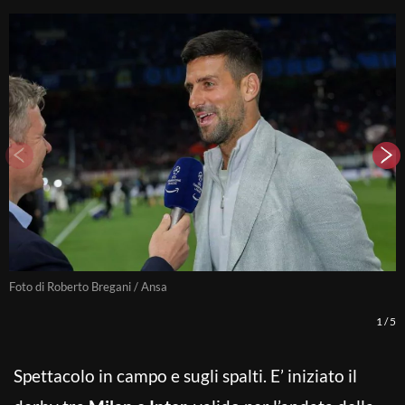
Foto di Roberto Bregani / Ansa
F
1
/
5
Spettacolo in campo e sugli spalti. E’ iniziato il