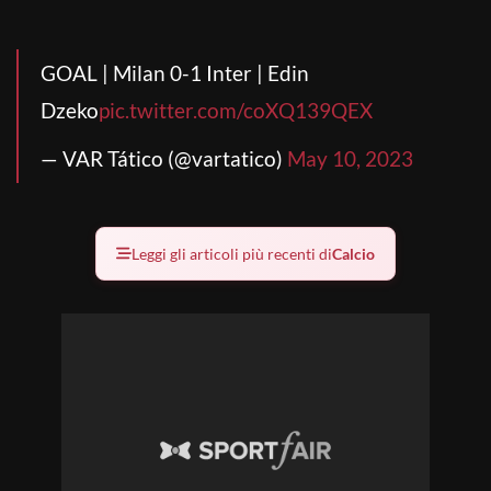
GOAL | Milan 0-1 Inter | Edin
Dzeko
pic.twitter.com/coXQ139QEX
— VAR Tático (@vartatico)
May 10, 2023
Leggi gli articoli più recenti di
Calcio