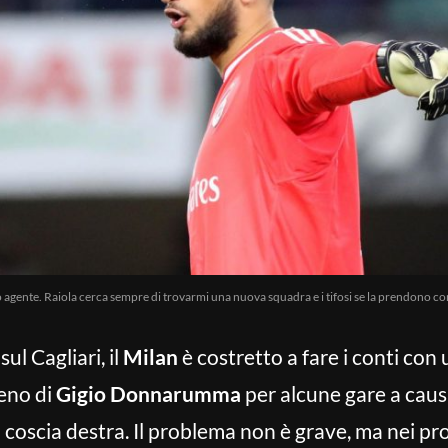
gente. Raiola cerca sempre di trovarmi una nuova squadra e i tifosi se la prendono co
ul Cagliari, il
Milan
è costretto a fare i conti con 
eno di
Gigio Donnarumma
per alcune gare a caus
coscia destra. Il problema non è grave, ma nei pro