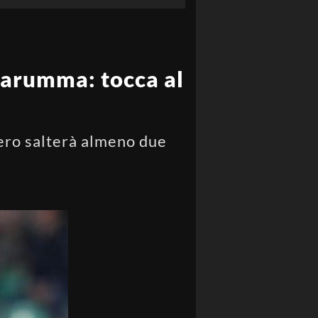
narumma: tocca al
nero salterà almeno due