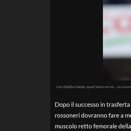
Caro Babbo Natale, quest’anno vorrei… un nuovo a
Dopo il successo in trasferta s
rossoneri dovranno fare a m
muscolo retto femorale della 