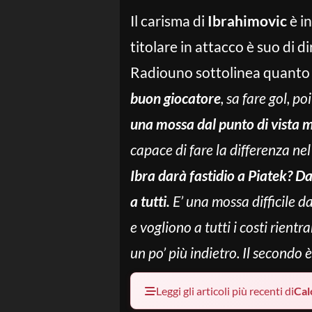
Il carisma di
Ibrahimovic
è in
titolare in attacco è suo di d
Radiouno sottolinea quanto l’
buon giocatore
, sa fare gol, p
una mossa dal punto di vista m
capace di fare la differenza n
Ibra darà fastidio a Piatek? Dar
a tutti.
E’ una mossa difficile d
e vogliono a tutti i costi rientr
un po’ più indietro. Il secondo 
Leggi gli articoli più recenti di
Cal