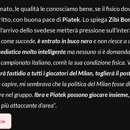
nato, le qualità le conosciamo bene, se il fisico d
iritto, con buona pace di
Piatek
. Lo spiega
Zibì Bo
arrivo dello svedese metterà pressione sull’intera
oi come succede,
è entrato in buco nero
e non riesce a 
ediatico molto intelligente
ma nessuno si è domandat
el campionato italiano, com’è la sua condizione fisic
à fastidio a tutti i giocatori del Milan, toglierà il p
a capire, mi sembrava che la politica del Milan fosse
are nel gruppo.
Ibra e Piatek possono giocare insieme,
è più attaccante d’area
“.
cio