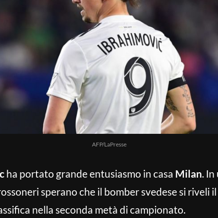
AFP/LaPresse
c
ha portato grande entusiasmo in casa
Milan
. I
 rossoneri sperano che il bomber svedese si riveli il
classifica nella seconda metà di campionato.