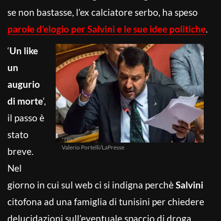
se non bastasse, l’ex calciatore serbo, ha speso
parole d’elogio per Salvini e le sue idee politiche
.
‘
Un like
un
augurio
di morte
‘,
il passo è
stato
Valerio Portelli/LaPresse
breve.
Nel
giorno in cui sul web ci si indigna perchè
Salvini
citofona ad una famiglia di tunisini per chiedere
delucidazioni sull’eventuale spaccio di droga,