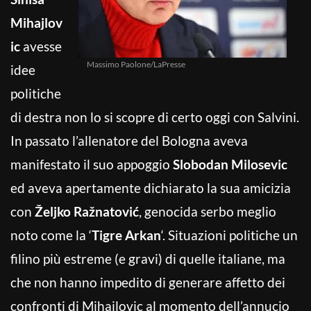
Mihajlov
ic
avesse
Massimo Paolone/LaPresse
idee
politiche
di destra non lo si scopre di certo oggi con Salvini.
In passato l’allenatore del Bologna aveva
manifestato il suo appoggio
Slobodan Milosevic
ed aveva apertamente dichiarato la sua amicizia
con
Željko Ražnatović
, genocida serbo meglio
noto come la ‘
Tigre Arkan
‘. Situazioni politiche un
filino più estreme (e gravi) di quelle italiane, ma
che non hanno impedito di generare affetto dei
confronti di Mihajlovic al momento dell’annucio