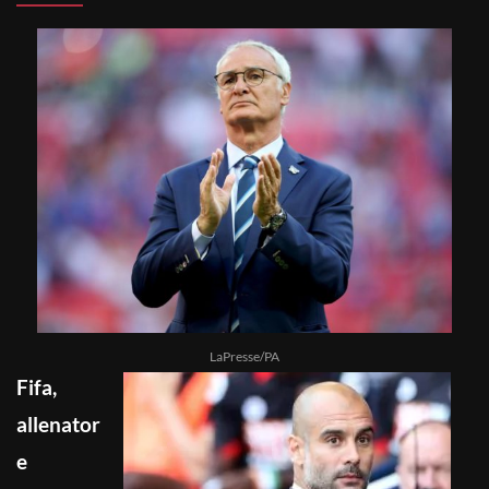
LaPresse/PA
Fifa,
allenator
e