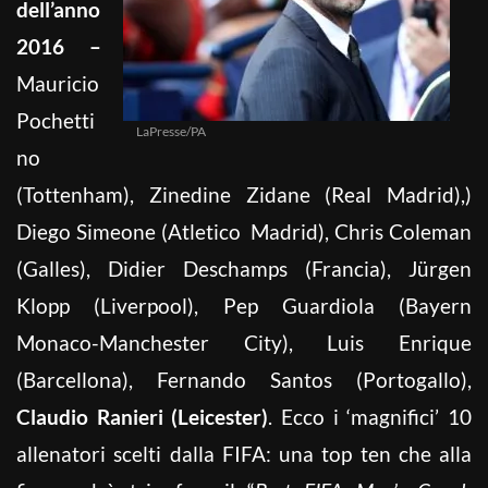
dell’anno
2016 –
Mauricio
Pochetti
LaPresse/PA
no
(Tottenham), Zinedine Zidane (Real Madrid),)
Diego Simeone (Atletico Madrid), Chris Coleman
(Galles), Didier Deschamps (Francia), Jürgen
Klopp (Liverpool), Pep Guardiola (Bayern
Monaco-Manchester City), Luis Enrique
(Barcellona), Fernando Santos (Portogallo),
Claudio Ranieri (Leicester)
. Ecco i ‘magnifici’ 10
allenatori scelti dalla FIFA: una top ten che alla