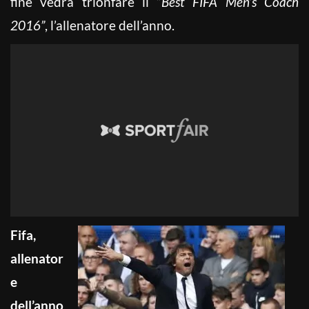
fine vedrà trionfare il “
Best FIFA Men’s Coach
2016”
, l’allenatore dell’anno.
Fifa,
allenator
e
dell’anno