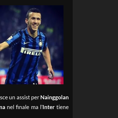
esce un assist per
Nainggolan
ma
nel finale ma l’
Inter
tiene