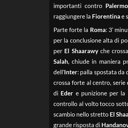
importanti contro
Palermo
raggiungere la
Fiorentina
e s
Parte forte la
Roma
: 3’ min
per la conclusione alta di p
per
El Shaarawy
che crossa
Salah
, chiude in maniera p
dell’
Inter
: palla spostata da 
crossa forte al centro, seri
di
Eder
e punizione per la
controllo al volto tocco sotto
scambio nello stretto
El Sha
grande risposta di
Handanov