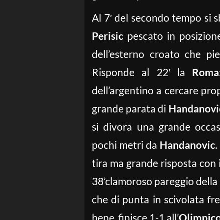
Al 7′ del secondo tempo si sb
Perisic
pescato in posizione
dell’esterno croato che pi
Risponde al 22′ la
Roma
dell’argentino a cercare pro
grande parata di
Handanovi
si divora una grande occas
pochi metri da
Handanovic
.
tira ma grande risposta con i
38’clamoroso pareggio della
che di punta in scivolata f
bene, finisce 1-1 all’
Olimpic