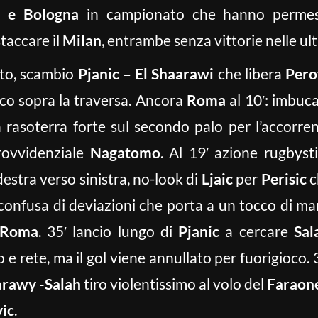
 e Bologna
in campionato che hanno permess
taccare il
Milan
, entrambe senza vittorie nelle ult
uto, scambio
Pjanic – El Shaarawi
che libera
Pero
oco sopra la traversa. Ancora
Roma
al 10′: imbuc
 rasoterra forte sul secondo palo per l’accorre
rovvidenziale
Nagatomo
. Al 19′ azione rugbyst
destra verso sinistra, no-look di
Ljaic
per
Perisic
c
e confusa di deviazioni che porta a un tocco di m
Roma
. 35′ lancio lungo di
Pjanic
a cercare
Sal
 e rete, ma il gol viene annullato per fuorigioco. 
arawy -Salah
tiro violentissimo al volo del
Faraon
ic
.