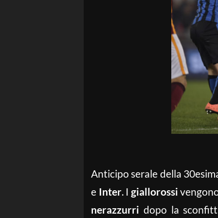
Anticipo serale della 30esim
e
Inter
. I
giallorossi
vengono d
nerazzurri
dopo la sconfit