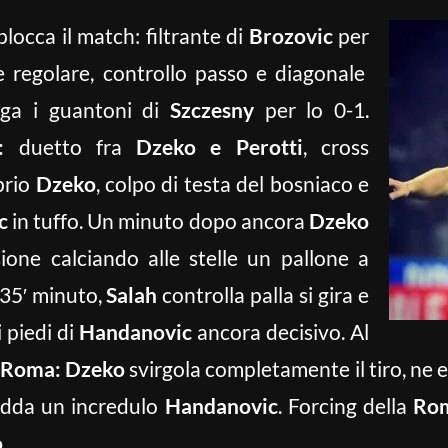
locca il match: filtrante di
Brozovic
per
 regolare, controllo passo e diagonale
ega i guantoni di
Szczesny
per lo 0-1.
:
duetto fra
Dzeko e Perotti
, cross
prio
Dzeko
, colpo di testa del bosniaco e
c
in tuffo. Un minuto dopo ancora
Dzeko
ione calciando alle stelle un pallone a
 35′ minuto,
Salah
controlla palla si gira e
 piedi di
Handanovic
ancora decisivo. Al
Roma: Dzeko
svirgola completamente il tiro, ne 
redda un incredulo
Handanovic
. Forcing della
Ro
o
.