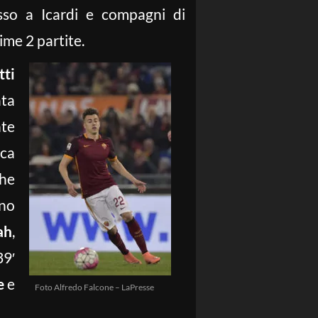
o a Icardi e compagni di
ime 2 partite.
tti
ata
nte
ica
he
ano
ah
,
39′
e
e
Foto Alfredo Falcone – LaPresse