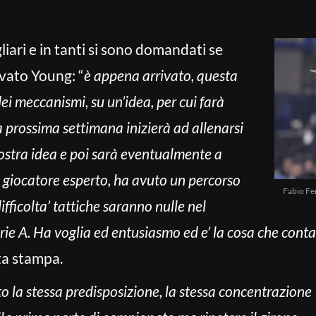
liari e in tanti si sono domandati se
ivato Young: “
è appena arrivato, questa
ei meccanismi, su un’idea, per cui farà
 prossima settimana inizierà ad allenarsi
nostra idea e poi sarà eventualmente a
un giocatore esperto, ha avuto un percorso
Fabio Fe
ifficolta’ tattiche saranno nulle nel
rie A. Ha voglia ed entusiasmo ed e’ la cosa che conta
za stampa.
to la stessa predisposizione, la stessa concentrazione