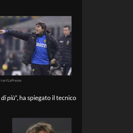
rrari/LaPresse
 di più
“, ha spiegato il tecnico