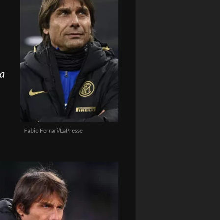
ta
Fabio Ferrari/LaPresse