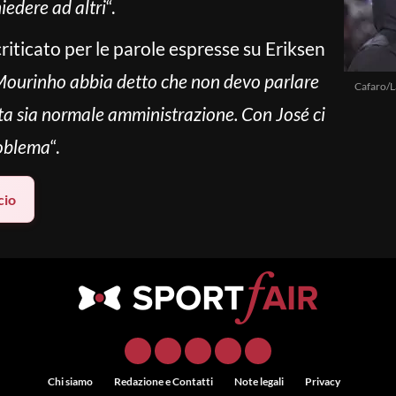
iedere ad altri
“.
riticato per le parole espresse su Eriksen
Mourinho abbia detto che non devo parlare
Cafaro/L
ta sia normale amministrazione. Con José ci
roblema
“.
cio
Chi siamo
Redazione e Contatti
Note legali
Privacy