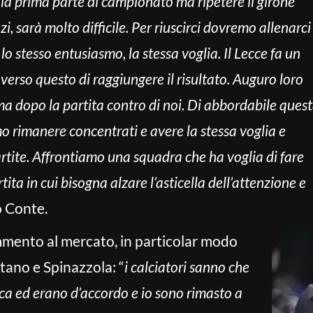
lla prima parte di campionato ma ripetere il girone
, sarà molto difficile. Per riuscirci dovremo allenarci
 lo stesso entusiasmo, la stessa voglia. Il Lecce fa un
averso questo di raggiungere il risultato. Auguro loro
ma dopo la partita contro di noi. Di abbordabile ques
o rimanere concentrati e avere la stessa voglia e
rtite. Affrontiamo una squadra che ha voglia di fare
tita in cui bisogna alzare l’asticella dell’attenzione e
o Conte.
ento al mercato, in particolar modo
itano e Spinazzola: “
i calciatori sanno che
ica ed erano d’accordo e io sono rimasto a