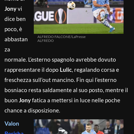
Jony
vi
dice ben
poco, è
ALFREDO FALCONE/LaPresse
abbastan
ALFREDO
za
normale. L’esterno spagnolo avrebbe dovuto
rappresentare il dopo
Lulic
, regalando corsa e
freschezza sull’out mancino. Fin qui l’esterno
bosniaco resta saldamente al suo posto, mentre il
buon
Jony
fatica a mettersi in luce nelle poche
chance a disposizione.
Valon
Berisha