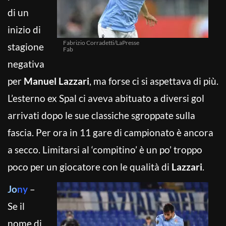
di un
inizio di
Fabrizio Corradetti/LaPresse
stagione
Fab
negativa
per
Manuel Lazzari
, ma forse ci si aspettava di più.
L’esterno ex Spal ci aveva abituato a diversi gol
arrivati dopo le sue classiche sgroppate sulla
fascia. Per ora in 11 gare di campionato è ancora
a secco. Limitarsi al ‘compitino’ è un po’ troppo
poco per un giocatore con le qualità di
Lazzari
.
Jo
ny
–
Se il
nome di