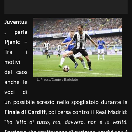
Juventus
, parla
Pjanic –
Tra i
motivi
del caos
LaPresse/Daniele Badolato
anche le
voci di
un possibile screzio nello spogliatoio durante la
Finale di Cardiff
, poi persa contro il Real Madrid:
“
ho letto di tutto, ma, davvero, non è la verità.
Speriamo che smetteranno di parlarne, perché non è