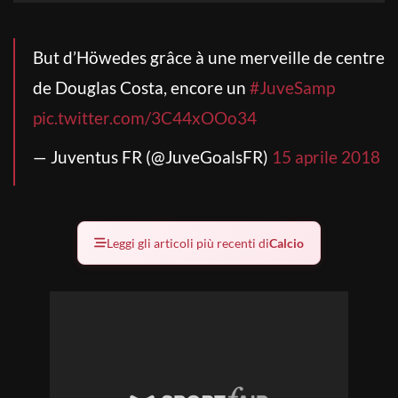
But d’Höwedes grâce à une merveille de centre
de Douglas Costa, encore un
#JuveSamp
pic.twitter.com/3C44xOOo34
— Juventus FR (@JuveGoalsFR)
15 aprile 2018
Leggi gli articoli più recenti di
Calcio