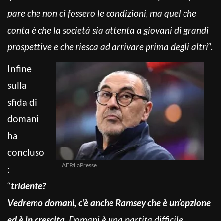
pare che non ci fossero le condizioni, ma quel che
conta è che la società sia attenta a giovani di grandi
prospettive e che riesca ad arrivare prima degli altri
“.
Infine
sulla
sfida di
domani
ha
concluso
AFP/LaPresse
:
“
tridente?
Vedremo domani, c’è anche Ramsey che è un’opzione
ed è in crescita
. Domani è una partita difficile,