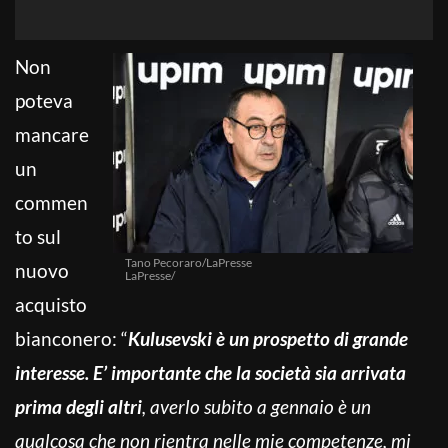
Non
poteva
mancare
un
commen
to sul
Tano Pecoraro/LaPresse
nuovo
LaPresse/
acquisto
bianconero: “
Kulusevski è un prospetto di grande
interesse. E’ importante che la società sia arrivata
prima degli altri
, averlo subito a gennaio è un
qualcosa che non rientra nelle mie competenze, mi