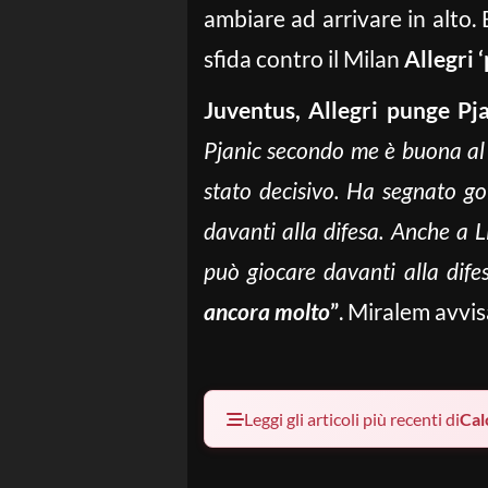
ambiare ad arrivare in alto. 
sfida contro il Milan
Allegri 
Juventus, Allegri punge Pj
Pjanic secondo me è buona a
stato decisivo. Ha segnato gol
davanti alla difesa. Anche a 
può giocare davanti alla difes
ancora molto
”
. Miralem avvi
Leggi gli articoli più recenti di
Cal