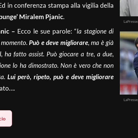
Ed in conferenza stampa alla vigilia della
‘punge’ Miralem Pjanic
.
LaPresse
anic –
Ecco le sue parole: “
la stagione di
l momento.
Può e deve migliorare
, ma è già
, ha fatto assist. Può giocare a tre, a due,
Lione lo ha dimostrato. Non è vero che non
a.
Lui però, ripeto, può e deve migliorare
sato….
LaPresse
cio