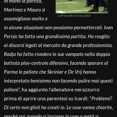
in mano la partita,
Martinez e Mauro si
LaPresse/Francesca Soli
assomigliano molto e
in alcune situazioni non possiamo permetterceli. Ivan
Perisic ha fatto una grandissima partita. Ha reagito
ai discorsi legati al mercato da grande professionista.
Radja ha fatto rivedere le sue vampate nella doppia
battuta play-centrale difensivo, facendo sparare al
Parma le pallate che Skriniar e De Vrij hanno
interpretato benissimo non facendo pulire mai questi
palloni
“, ha aggiunto l’allenatore nerazzurro
prima di aprire una parentesi su Icardi: “
Problemi?
Di certo non glieli ho creati io. Le cose vanno chiarite,
perché poi quando si lasciano le cose a metà si